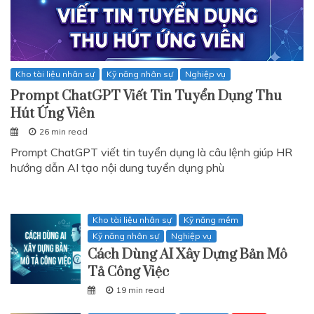
Kho tài liệu nhân sự
Kỹ năng nhân sự
Nghiệp vụ
Prompt ChatGPT Viết Tin Tuyển Dụng Thu
Hút Ứng Viên
26 min read
Prompt ChatGPT viết tin tuyển dụng là câu lệnh giúp HR
hướng dẫn AI tạo nội dung tuyển dụng phù
Kho tài liệu nhân sự
Kỹ năng mềm
Kỹ năng nhân sự
Nghiệp vụ
Cách Dùng AI Xây Dựng Bản Mô
Tả Công Việc
19 min read