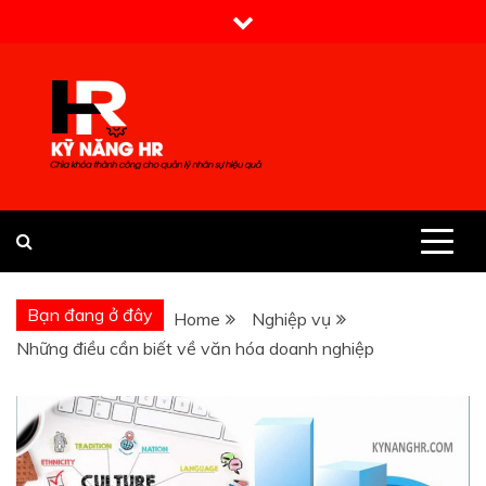
Skip
to
content
Kỹ Năng HR
Bạn đang ở đây
Home
Nghiệp vụ
Những điều cần biết về văn hóa doanh nghiệp