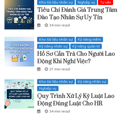
Kho tài liệu nhân sự
Nghiệp vụ
Tư vấn
Tiêu Chí Đánh Giá Trung Tâm
Đào Tạo Nhân Sự Uy Tín
34 min read
Kho tài liệu nhân sự
Kỹ năng mềm
Kỹ năng nhân sự
Kỹ năng quản trị
Hồ Sơ Cần Trả Cho Người Lao
Động Khi Nghỉ Việc?
27 min read
Kho tài liệu nhân sự
Kỹ năng nhân sự
Nghiệp vụ
Quy Trình Xử Lý Kỷ Luật Lao
Động Đúng Luật Cho HR
34 min read