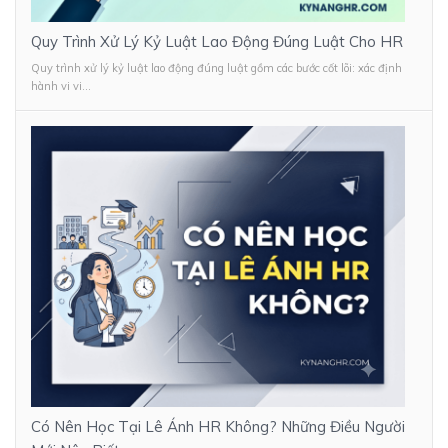
Quy Trình Xử Lý Kỷ Luật Lao Động Đúng Luật Cho HR
Quy trình xử lý kỷ luật lao động đúng luật gồm các bước cốt lõi: xác định
hành vi vi...
Có Nên Học Tại Lê Ánh HR Không? Những Điều Người