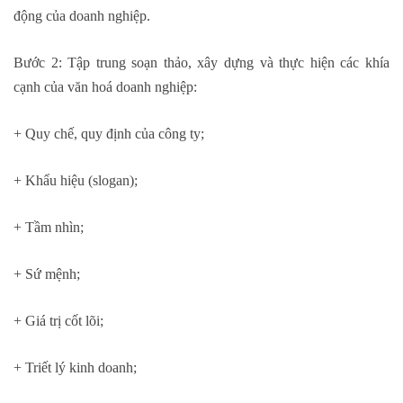
động của doanh nghiệp.
Bước 2: Tập trung soạn thảo, xây dựng và thực hiện các khía
cạnh của văn hoá doanh nghiệp:
+ Quy chế, quy định của công ty;
+ Khẩu hiệu (slogan);
+ Tầm nhìn;
+ Sứ mệnh;
nên học hành chính nhân sự ở đâu
+ Giá trị cốt lõi;
+ Triết lý kinh doanh;