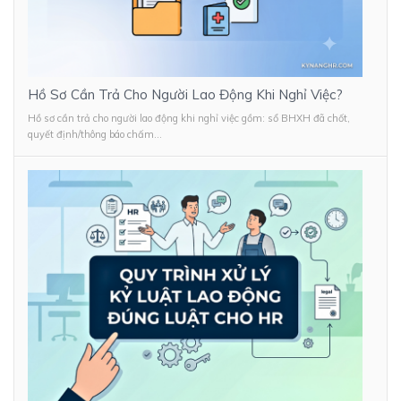
Hồ Sơ Cần Trả Cho Người Lao Động Khi Nghỉ Việc?
Hồ sơ cần trả cho người lao động khi nghỉ việc gồm: sổ BHXH đã chốt,
quyết định/thông báo chấm...