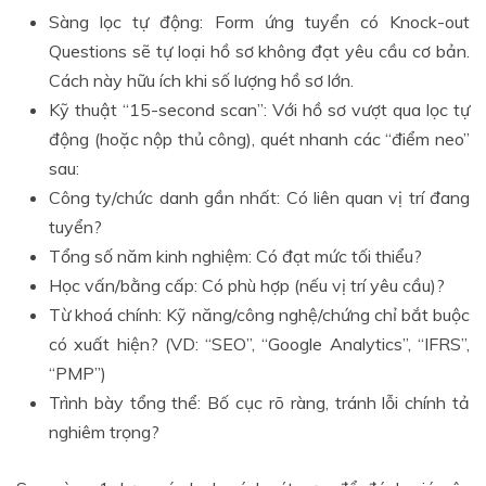
Sàng lọc tự động: Form ứng tuyển có Knock-out
Questions sẽ tự loại hồ sơ không đạt yêu cầu cơ bản.
Cách này hữu ích khi số lượng hồ sơ lớn.
Kỹ thuật “15-second scan”: Với hồ sơ vượt qua lọc tự
động (hoặc nộp thủ công), quét nhanh các “điểm neo”
sau:
Công ty/chức danh gần nhất: Có liên quan vị trí đang
tuyển?
Tổng số năm kinh nghiệm: Có đạt mức tối thiểu?
Học vấn/bằng cấp: Có phù hợp (nếu vị trí yêu cầu)?
Từ khoá chính: Kỹ năng/công nghệ/chứng chỉ bắt buộc
có xuất hiện? (VD: “SEO”, “Google Analytics”, “IFRS”,
“PMP”)
Trình bày tổng thể: Bố cục rõ ràng, tránh lỗi chính tả
nghiêm trọng?