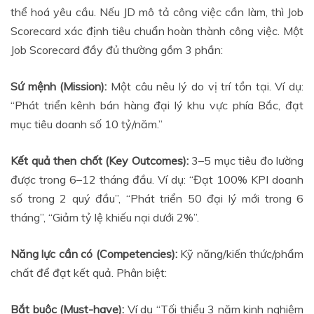
thể hoá yêu cầu. Nếu JD mô tả công việc cần làm, thì Job
Scorecard xác định tiêu chuẩn hoàn thành công việc. Một
Job Scorecard đầy đủ thường gồm 3 phần:
Sứ mệnh (Mission):
Một câu nêu lý do vị trí tồn tại. Ví dụ:
“Phát triển kênh bán hàng đại lý khu vực phía Bắc, đạt
mục tiêu doanh số 10 tỷ/năm.”
Kết quả then chốt (Key Outcomes):
3–5 mục tiêu đo lường
được trong 6–12 tháng đầu. Ví dụ: “Đạt 100% KPI doanh
số trong 2 quý đầu”, “Phát triển 50 đại lý mới trong 6
tháng”, “Giảm tỷ lệ khiếu nại dưới 2%”.
Năng lực cần có (Competencies):
Kỹ năng/kiến thức/phẩm
chất để đạt kết quả. Phân biệt:
Bắt buộc (Must-have):
Ví dụ “Tối thiểu 3 năm kinh nghiệm