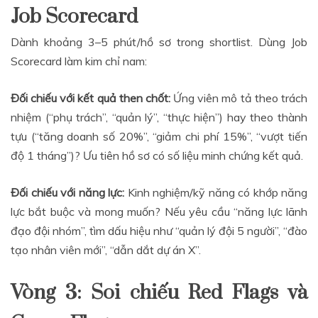
Job Scorecard
Dành khoảng 3–5 phút/hồ sơ trong shortlist. Dùng Job
Scorecard làm kim chỉ nam:
Đối chiếu với kết quả then chốt:
Ứng viên mô tả theo trách
nhiệm (“phụ trách”, “quản lý”, “thực hiện”) hay theo thành
tựu (“tăng doanh số 20%”, “giảm chi phí 15%”, “vượt tiến
độ 1 tháng”)? Ưu tiên hồ sơ có số liệu minh chứng kết quả.
Đối chiếu với năng lực:
Kinh nghiệm/kỹ năng có khớp năng
lực bắt buộc và mong muốn? Nếu yêu cầu “năng lực lãnh
đạo đội nhóm”, tìm dấu hiệu như “quản lý đội 5 người”, “đào
tạo nhân viên mới”, “dẫn dắt dự án X”.
Vòng 3: Soi chiếu Red Flags và