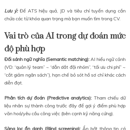
Lưu ý:
Để ATS hiệu quả, JD và tiêu chí tuyển dụng cần
chứa các từ khóa quan trọng mà bạn muốn tìm trong CV.
Vai trò của AI trong dự đoán mức
độ phù hợp
Đối sánh ngữ nghĩa (Semantic matching):
AI hiểu ngữ cảnh
(VD: “quản lý team” ~ “dẫn dắt đội nhóm”, “tối ưu chi phí” ~
“cắt giảm ngân sách”), hạn chế bỏ sót hồ sơ chỉ khác cách
diễn đạt.
Phân tích dự đoán (Predictive analytics):
Tham chiếu dữ
liệu nhân sự thành công trước đây để gợi ý điểm phù hợp
văn hoá/yêu cầu công việc (bên cạnh kỹ năng cứng).
Sàng lọc ẩn danh (Blind screening):
Ẩn bớt thông tin cá