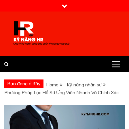
Skip
to
content
Kỹ Năng HR
Bạn đang ở đây
Home
Kỹ năng nhân sự
Phương Pháp Lọc Hồ Sơ Ứng Viên Nhanh Và Chính Xác