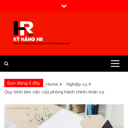
Skip
to
content
Kỹ Năng HR
Bạn đang ở đây
Home
Nghiệp vụ
Quy trình làm việc của phòng hành chính nhân sự