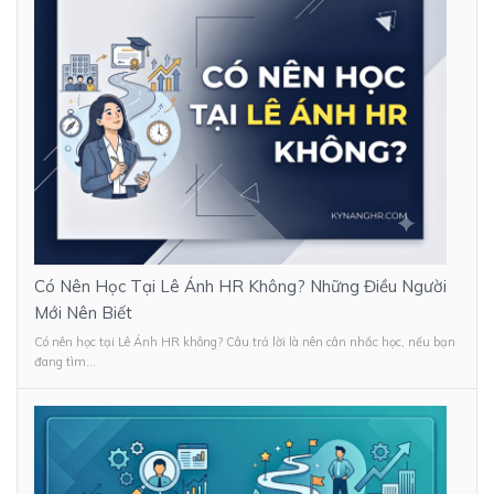
Có Nên Học Tại Lê Ánh HR Không? Những Điều Người
Mới Nên Biết
Có nên học tại Lê Ánh HR không? Câu trả lời là nên cân nhắc học, nếu bạn
đang tìm...