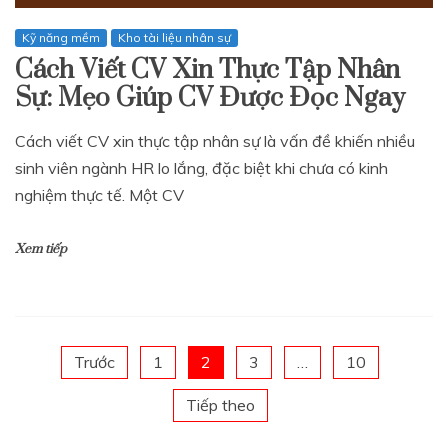
Kỹ năng mềm
Kho tài liệu nhân sự
Cách Viết CV Xin Thực Tập Nhân
Sự: Mẹo Giúp CV Được Đọc Ngay
Cách viết CV xin thực tập nhân sự là vấn đề khiến nhiều
sinh viên ngành HR lo lắng, đặc biệt khi chưa có kinh
nghiệm thực tế. Một CV
Xem tiếp
Phân
Trước
1
2
3
…
10
Tiếp theo
trang