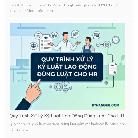
Hồ sơ cần trả cho người lao động khi nghỉ việc gồm: sổ BHXH đã chốt,
quyết định/thông báo chấm...
Quy Trình Xử Lý Kỷ Luật Lao Động Đúng Luật Cho HR
Quy trình xử lý kỷ luật lao động đúng luật gồm các bước cốt lõi: xác định
hành vi vi...