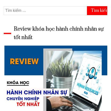
bài
Tìm
kiếm
viết
cho:
Review khóa học hành chính nhân sự
tốt nhất