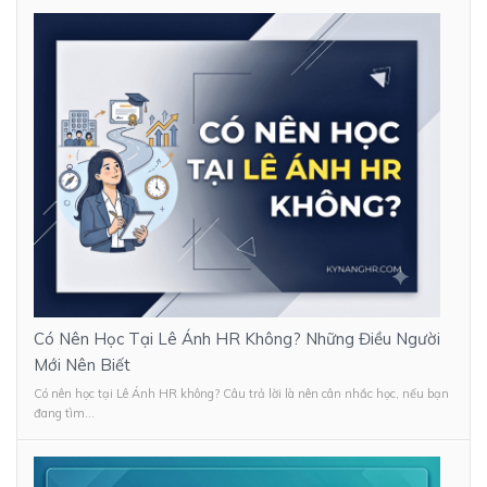
Có Nên Học Tại Lê Ánh HR Không? Những Điều Người
Mới Nên Biết
Có nên học tại Lê Ánh HR không? Câu trả lời là nên cân nhắc học, nếu bạn
đang tìm...