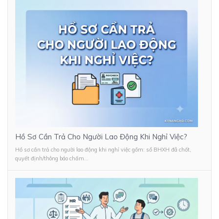
Hồ Sơ Cần Trả Cho Người Lao Động Khi Nghỉ Việc?
Hồ sơ cần trả cho người lao động khi nghỉ việc gồm: sổ BHXH đã chốt,
quyết định/thông báo chấm...