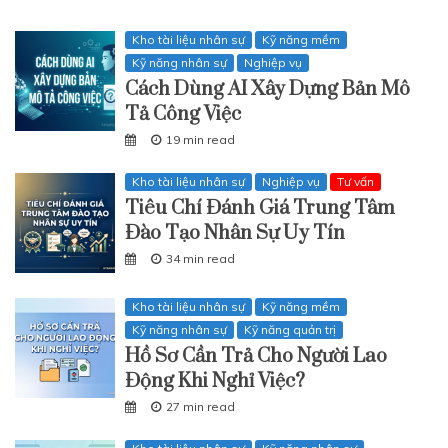
Kho tài liệu nhân sự
Kỹ năng mềm
Kỹ năng nhân sự
Nghiệp vụ
Cách Dùng AI Xây Dựng Bản Mô
Tả Công Việc
19 min read
Kho tài liệu nhân sự
Nghiệp vụ
Tư vấn
Tiêu Chí Đánh Giá Trung Tâm
Đào Tạo Nhân Sự Uy Tín
34 min read
Kho tài liệu nhân sự
Kỹ năng mềm
Kỹ năng nhân sự
Kỹ năng quản trị
Hồ Sơ Cần Trả Cho Người Lao
Động Khi Nghỉ Việc?
27 min read