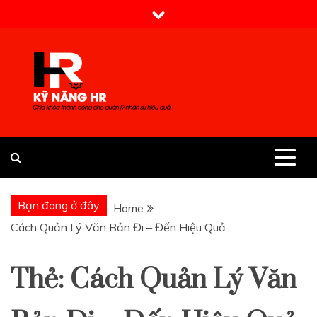
Skip
to
content
Kỹ Năng HR
Bạn đang ở đây
Home
Cách Quản Lý Văn Bản Đi – Đến Hiệu Quả
Thẻ:
Cách Quản Lý Văn