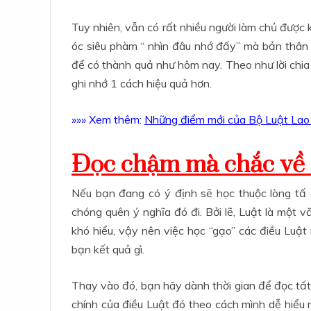
Tuy nhiên, vẫn có rất nhiều người làm chủ được 
óc siêu phàm “ nhìn đâu nhớ đấy” mà bản thân
để có thành quả như hôm nay. Theo như lời chia 
ghi nhớ 1 cách hiệu quả hơn.
»»» Xem thêm:
Những điểm mới của Bộ Luật La
Đọc chậm mà chắc về 
Nếu bạn đang có ý định sẽ học thuộc lòng tấ 
chóng quên ý nghĩa đó đi. Bởi lẽ, Luật là một 
khó hiểu, vậy nên việc học “gạo” các điều Luậ
bạn kết quả gì.
Thay vào đó, bạn hãy dành thời gian để đọc tất
chính của điều Luật đó theo cách mình dễ hiểu 