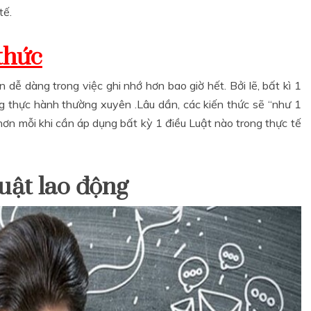
tế.
học kế toán thuế chuyên sâu
 thức
n dễ dàng trong việc ghi nhớ hơn bao giờ hết. Bởi lẽ, bất kì 1
ng thực hành thường xuyên .Lâu dần, các kiến thức sẽ “như 1
hơn mỗi khi cần áp dụng bất kỳ 1 điều Luật nào trong thực tế
uật lao động