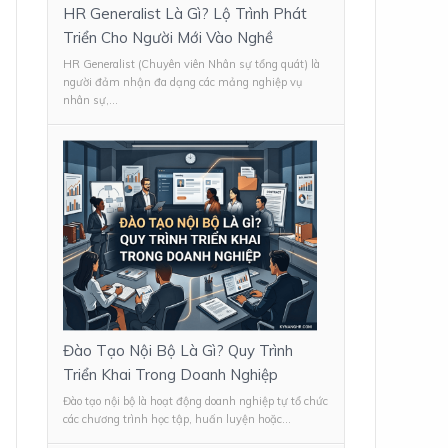
HR Generalist Là Gì? Lộ Trình Phát
Triển Cho Người Mới Vào Nghề
HR Generalist (Chuyên viên Nhân sự tổng quát) là
người đảm nhận đa dạng các mảng nghiệp vụ
nhân sự,...
Đào Tạo Nội Bộ Là Gì? Quy Trình
Triển Khai Trong Doanh Nghiệp
Đào tạo nội bộ là hoạt động doanh nghiệp tự tổ chức
các chương trình học tập, huấn luyện hoặc...