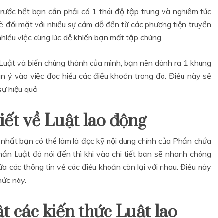
trước hết bạn cần phải có 1 thái độ tập trung và nghiêm túc
sẽ đối mặt với nhiều sự cám dỗ đến từ các phương tiện truyền
iều việc cùng lúc dễ khiến bạn mất tập chúng.
c Luật và biến chúng thành của mình, bạn nên dành ra 1 khung
n ý vào việc đọc hiểu các điều khoản trong đó. Điều này sẽ
 sự hiệu quả
các khóa học về quản trị nhân sự
iết về Luật lao động
ễ nhất bạn có thể làm là đọc kỹ nội dung chính của Phần chứa
ần Luật đó nói đến thì khi vào chi tiết bạn sẽ nhanh chóng
ữa các thông tin về các điều khoản còn lại với nhau. Điều này
thức này.
khóa học tài chính doanh nghiệp
 các kiến thức Luật lao