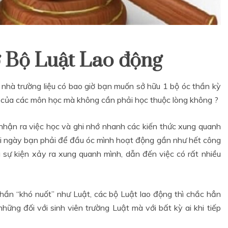
ớ Bộ Luật Lao động
ế nhà trường liệu có bao giờ bạn muốn sở hữu 1 bộ óc thần kỳ
ết của các môn học mà không cần phải học thuộc lòng không ?
nhận ra việc học và ghi nhớ nhanh các kiến thức xung quanh
 mỗi ngày bạn phải để đầu óc mình hoạt động gần như hết công
à sự kiện xảy ra xung quanh mình, dẫn đến việc có rất nhiều
ọc chứng chỉ kế toán trưởng ở đâu
phần “khó nuốt” như Luật, các bộ Luật lao động thì chắc hẳn
hững đối với sinh viên trường Luật mà với bất kỳ ai khi tiếp