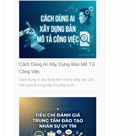
Cách Dùng AI Xây Dựng Bản Mô Tả
Công Việc
Cách dùng AI xây dựng bản mô tả công việc (JD)
hiệu quả là cung cấp cho công cụ AI...