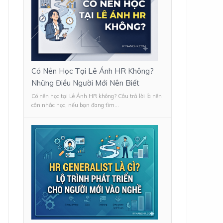
Có Nên Học Tại Lê Ánh HR Không?
Những Điều Người Mới Nên Biết
Có nên học tại Lê Ánh HR không? Câu trả lời là nên
cân nhắc học, nếu bạn đang tìm...