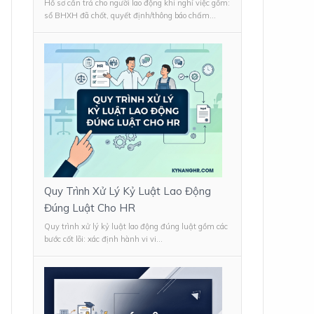
Hồ sơ cần trả cho người lao động khi nghỉ việc gồm:
sổ BHXH đã chốt, quyết định/thông báo chấm...
Quy Trình Xử Lý Kỷ Luật Lao Động
Đúng Luật Cho HR
Quy trình xử lý kỷ luật lao động đúng luật gồm các
bước cốt lõi: xác định hành vi vi...