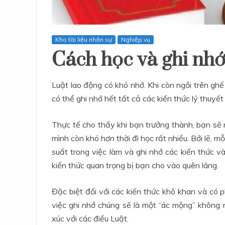
Kho tài liệu nhân sự
Nghiệp vụ
Cách học và ghi nh
Luật lao động có khó nhớ. Khi còn ngồi trên gh
có thể ghi nhớ hết tất cả các kiến thức lý thuy
Thực tế cho thấy khi bạn trưởng thành, bạn sẽ 
mình còn khó hơn thời đi học rất nhiều. Bởi lẽ,
suất trong việc làm và ghi nhớ các kiến thức v
kiến thức quan trọng bị bạn cho vào quên lãng.
h
Đặc biệt đối với các kiến thức khô khan và có 
việc ghi nhớ chúng sẽ là một “ác mộng” không n
xúc với các điều Luật.
học xuất nhập khẩu ở đâu