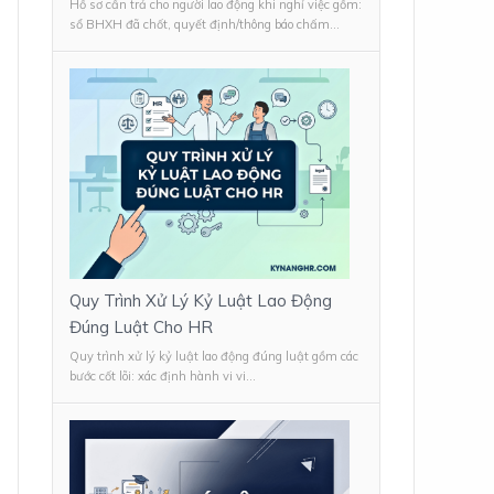
Hồ sơ cần trả cho người lao động khi nghỉ việc gồm:
sổ BHXH đã chốt, quyết định/thông báo chấm...
Quy Trình Xử Lý Kỷ Luật Lao Động
Đúng Luật Cho HR
Quy trình xử lý kỷ luật lao động đúng luật gồm các
bước cốt lõi: xác định hành vi vi...