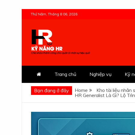
Skip
Thứ Năm, Tháng 8 06, 2026
to
content
Kỹ Năng HR
Trang chủ
Nghiệp vụ
Kỹ 
Home
Kho tài liệu nhân 
Bạn đang ở đây
HR Generalist Là Gì? Lộ Tr