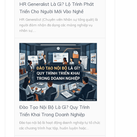
HR Generalist Là Gì? Lộ Trình Phát
Triển Cho Người Mới Vào Nghề
HR Generalist (Chuyên viên Nhân sự tổng quát) là
người đảm nhận đa dạng các mảng nghiệp vụ
nhân sự,...
Đào Tạo Nội Bộ Là Gì? Quy Trình
Triển Khai Trong Doanh Nghiệp
Đào tạo nội bộ là hoạt động doanh nghiệp tự tổ chức
các chương trình học tập, huấn luyện hoặc...