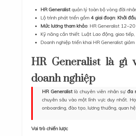
HR Generalist
quản lý toàn bộ vòng đời nhân
Lộ trình phát triển gồm
4 giai đoạn
:
Khởi đầ
Mức lương tham khảo
: HR Generalist 12–2
Kỹ năng cần thiết: Luật Lao động, giao tiếp, p
Doanh nghiệp triển khai HR Generalist giảm 
HR Generalist là gì 
doanh nghiệp
HR Generalist
là chuyên viên nhân sự
đa 
chuyên sâu vào một lĩnh vực duy nhất. H
onboarding, đào tạo, lương thưởng, quan hệ
Vai trò chiến lược