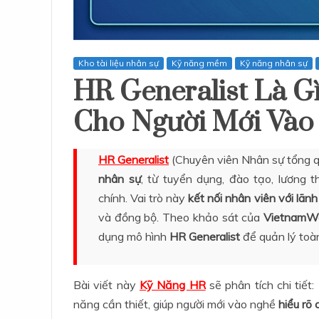
Kho tài liệu nhân sự
Kỹ năng mềm
Kỹ năng nhân sự
HR Generalist Là Gì
Cho Người Mới Vào
HR Generalist
(Chuyên viên Nhân sự tổng q
nhân sự
, từ tuyển dụng, đào tạo, lương 
chính. Vai trò này
kết nối nhân viên với lãn
và đồng bộ. Theo khảo sát của
VietnamW
dụng mô hình
HR Generalist
để quản lý toàn
Bài viết này
Kỹ Năng HR
sẽ phân tích chi tiết: 
năng cần thiết, giúp người mới vào nghề
hiểu rõ