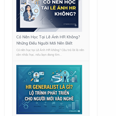
Có Nên Học Tại Lê Ánh HR Không?
Những Điều Người Mới Nên Biết
Có nên học tại Lê Ánh HR không? Câu trả lời là nên
cân nhắc học, nếu bạn đang tìm...