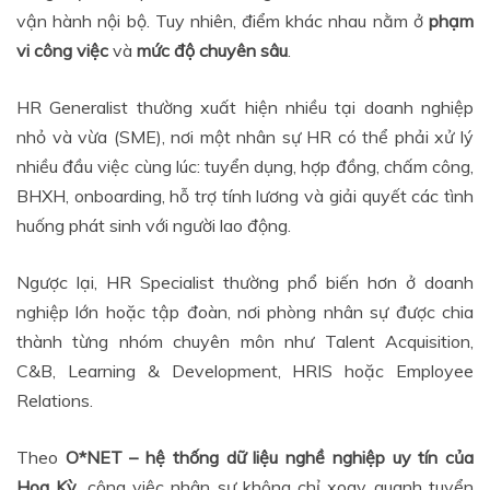
vận hành nội bộ. Tuy nhiên, điểm khác nhau nằm ở
phạm
vi công việc
và
mức độ chuyên sâu
.
HR Generalist thường xuất hiện nhiều tại doanh nghiệp
nhỏ và vừa (SME), nơi một nhân sự HR có thể phải xử lý
nhiều đầu việc cùng lúc: tuyển dụng, hợp đồng, chấm công,
BHXH, onboarding, hỗ trợ tính lương và giải quyết các tình
huống phát sinh với người lao động.
Ngược lại, HR Specialist thường phổ biến hơn ở doanh
nghiệp lớn hoặc tập đoàn, nơi phòng nhân sự được chia
thành từng nhóm chuyên môn như Talent Acquisition,
C&B, Learning & Development, HRIS hoặc Employee
Relations.
Theo
O*NET – hệ thống dữ liệu nghề nghiệp uy tín của
Hoa Kỳ
, công việc nhân sự không chỉ xoay quanh tuyển