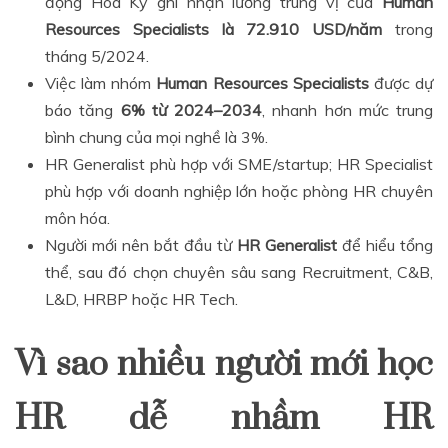
động Hoa Kỳ ghi nhận lương trung vị của
Human
Resources Specialists là 72.910 USD/năm
trong
tháng 5/2024.
Việc làm nhóm
Human Resources Specialists
được dự
báo tăng
6% từ 2024–2034
, nhanh hơn mức trung
bình chung của mọi nghề là 3%.
HR Generalist phù hợp với SME/startup; HR Specialist
phù hợp với doanh nghiệp lớn hoặc phòng HR chuyên
môn hóa.
Người mới nên bắt đầu từ
HR Generalist
để hiểu tổng
thể, sau đó chọn chuyên sâu sang Recruitment, C&B,
L&D, HRBP hoặc HR Tech.
Vì sao nhiều người mới học
HR dễ nhầm HR