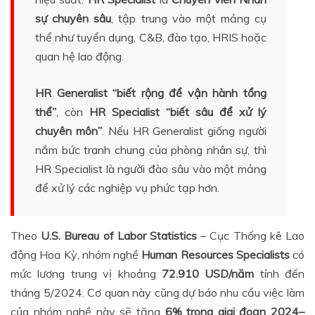
sự chuyên sâu
, tập trung vào một mảng cụ
thể như tuyển dụng, C&B, đào tạo, HRIS hoặc
quan hệ lao động.
HR Generalist “biết rộng để vận hành tổng
thể”
, còn
HR Specialist “biết sâu để xử lý
chuyên môn”
. Nếu HR Generalist giống người
nắm bức tranh chung của phòng nhân sự, thì
HR Specialist là người đào sâu vào một mảng
để xử lý các nghiệp vụ phức tạp hơn.
Theo
U.S. Bureau of Labor Statistics
– Cục Thống kê Lao
động Hoa Kỳ, nhóm nghề
Human Resources Specialists
có
mức lương trung vị khoảng
72.910 USD/năm
tính đến
tháng 5/2024. Cơ quan này cũng dự báo nhu cầu việc làm
của nhóm nghề này sẽ tăng
6% trong giai đoạn 2024–