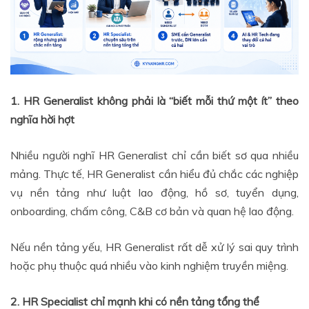
1. HR Generalist không phải là “biết mỗi thứ một ít” theo
nghĩa hời hợt
Nhiều người nghĩ HR Generalist chỉ cần biết sơ qua nhiều
mảng. Thực tế, HR Generalist cần hiểu đủ chắc các nghiệp
vụ nền tảng như luật lao động, hồ sơ, tuyển dụng,
onboarding, chấm công, C&B cơ bản và quan hệ lao động.
Nếu nền tảng yếu, HR Generalist rất dễ xử lý sai quy trình
hoặc phụ thuộc quá nhiều vào kinh nghiệm truyền miệng.
2. HR Specialist chỉ mạnh khi có nền tảng tổng thể