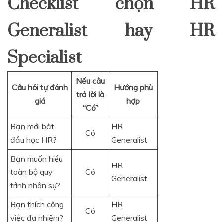
Checklist chọn HR
Generalist hay HR
Specialist
Nếu câu
Câu hỏi tự đánh
Hướng phù
trả lời là
giá
hợp
“Có”
Bạn mới bắt
HR
Có
đầu học HR?
Generalist
Bạn muốn hiểu
HR
toàn bộ quy
Có
Generalist
trình nhân sự?
Bạn thích công
HR
Có
việc đa nhiệm?
Generalist