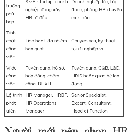
SME, startup, doanh
Doanh nghiệp lớn, tập
trường
nghiệp đang xây
đoàn, phòng HR chuyên
phù
HR từ đầu
môn hóa
hợp
Tính
chất
Linh hoạt, đa nhiệm,
Chuyên sâu, kỹ thuật,
công
bao quát
tối ưu nghiệp vụ
việc
Ví dụ
Tuyển dụng, hồ sơ,
Tuyển dụng, C&B, L&D,
công
hợp đồng, chấm
HRIS hoặc quan hệ lao
việc
công, BHXH
động
Lộ trình
HR Manager, HRBP,
Senior Specialist,
phát
HR Operations
Expert, Consultant,
triển
Manager
Head of Function
Người mới nên chọn HR