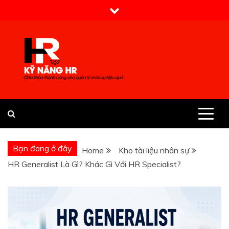
Skip
to
content
Kỹ Năng HR
Bạn đang ở đây
Home
Kho tài liệu nhân sự
HR Generalist Là Gì? Khác Gì Với HR Specialist?