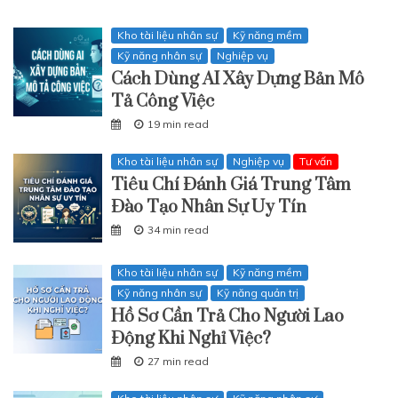
Kho tài liệu nhân sự
Kỹ năng mềm
Kỹ năng nhân sự
Nghiệp vụ
Cách Dùng AI Xây Dựng Bản Mô
Tả Công Việc
19 min read
Kho tài liệu nhân sự
Nghiệp vụ
Tư vấn
Tiêu Chí Đánh Giá Trung Tâm
Đào Tạo Nhân Sự Uy Tín
34 min read
Kho tài liệu nhân sự
Kỹ năng mềm
Kỹ năng nhân sự
Kỹ năng quản trị
Hồ Sơ Cần Trả Cho Người Lao
Động Khi Nghỉ Việc?
27 min read