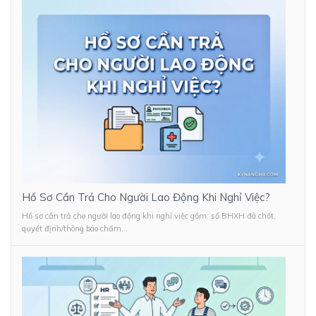
Hồ Sơ Cần Trả Cho Người Lao Động Khi Nghỉ Việc?
Hồ sơ cần trả cho người lao động khi nghỉ việc gồm: sổ BHXH đã chốt,
quyết định/thông báo chấm...