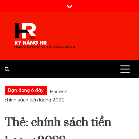
Skip
to
content
Kỹ Năng HR
Bạn đang ở đây
Home
chính sách tiền lương 2022
Thẻ:
chính sách tiền