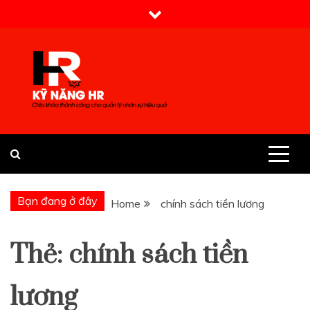
Skip
to
content
Kỹ Năng HR
Bạn đang ở đây
Home
chính sách tiền lương
Thẻ:
chính sách tiền
lương