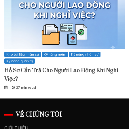
Kho tài liệu nhân sự
Kỹ năng mềm
Kỹ năng nhân sự
Kỹ năng quản trị
Hồ Sơ Cần Trả Cho Người Lao Động Khi Nghỉ
Việc?
27 min read
VỀ CHÚNG TÔI
GIỚI THIỆU