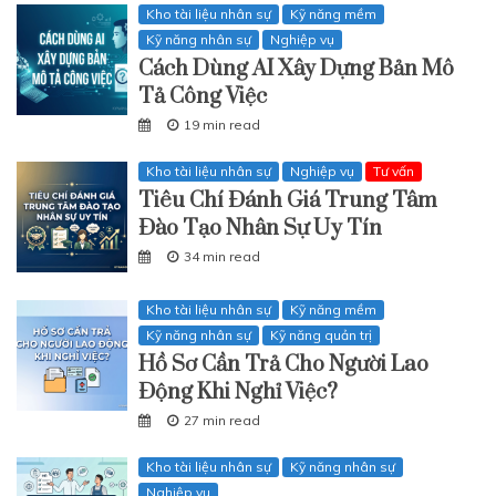
Kho tài liệu nhân sự
Kỹ năng mềm
Kỹ năng nhân sự
Nghiệp vụ
Cách Dùng AI Xây Dựng Bản Mô
Tả Công Việc
19 min read
Kho tài liệu nhân sự
Nghiệp vụ
Tư vấn
Tiêu Chí Đánh Giá Trung Tâm
Đào Tạo Nhân Sự Uy Tín
34 min read
Kho tài liệu nhân sự
Kỹ năng mềm
Kỹ năng nhân sự
Kỹ năng quản trị
Hồ Sơ Cần Trả Cho Người Lao
Động Khi Nghỉ Việc?
27 min read
Kho tài liệu nhân sự
Kỹ năng nhân sự
Nghiệp vụ