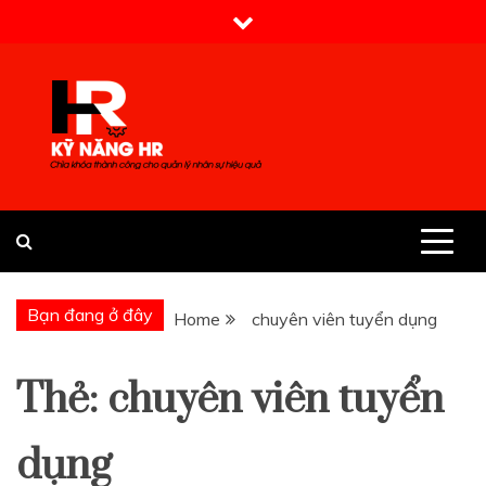
Skip
to
content
Kỹ Năng HR
Bạn đang ở đây
Home
chuyên viên tuyển dụng
Thẻ:
chuyên viên tuyển
dụng