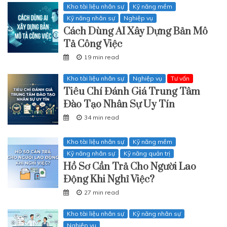
Kho tài liệu nhân sự
Kỹ năng mềm
Kỹ năng nhân sự
Nghiệp vụ
Cách Dùng AI Xây Dựng Bản Mô
Tả Công Việc
19 min read
Kho tài liệu nhân sự
Nghiệp vụ
Tư vấn
Tiêu Chí Đánh Giá Trung Tâm
Đào Tạo Nhân Sự Uy Tín
34 min read
Kho tài liệu nhân sự
Kỹ năng mềm
Kỹ năng nhân sự
Kỹ năng quản trị
Hồ Sơ Cần Trả Cho Người Lao
Động Khi Nghỉ Việc?
27 min read
Kho tài liệu nhân sự
Kỹ năng nhân sự
Nghiệp vụ