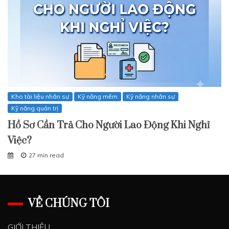
Kho tài liệu nhân sự
Kỹ năng mềm
Kỹ năng nhân sự
Kỹ năng quản trị
Hồ Sơ Cần Trả Cho Người Lao Động Khi Nghỉ
Việc?
27 min read
VỀ CHÚNG TÔI
GIỚI THIỆU