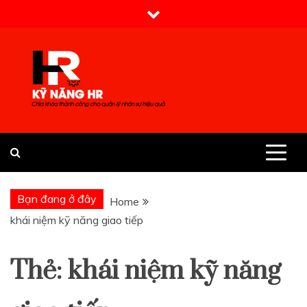
Skip
to
content
Kỹ Năng HR
Bạn đang ở đây
Home
khái niệm kỹ năng giao tiếp
Thẻ:
khái niệm kỹ năng