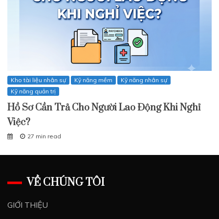
Kho tài liệu nhân sự
Kỹ năng mềm
Kỹ năng nhân sự
Kỹ năng quản trị
Hồ Sơ Cần Trả Cho Người Lao Động Khi Nghỉ
Việc?
27 min read
VỀ CHÚNG TÔI
GIỚI THIỆU