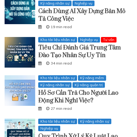
Kỹ năng nhân sự
Nghiệp vụ
Cách Dùng AI Xây Dựng Bản Mô
Tả Công Việc
19 min read
Kho tài liệu nhân sự
Nghiệp vụ
Tư vấn
Tiêu Chí Đánh Giá Trung Tâm
Đào Tạo Nhân Sự Uy Tín
34 min read
Kho tài liệu nhân sự
Kỹ năng mềm
Kỹ năng nhân sự
Kỹ năng quản trị
Hồ Sơ Cần Trả Cho Người Lao
Động Khi Nghỉ Việc?
27 min read
Kho tài liệu nhân sự
Kỹ năng nhân sự
Nghiệp vụ
Quy Trình Xử Lý Kỷ Luật Lao