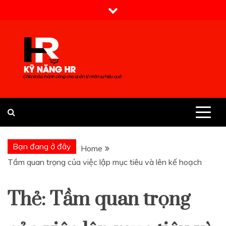
Skip
to
content
Kỹ Năng HR
Bạn đang ở đây
Home
Tầm quan trọng của việc lập mục tiêu và lên kế hoạch
Thẻ:
Tầm quan trọng