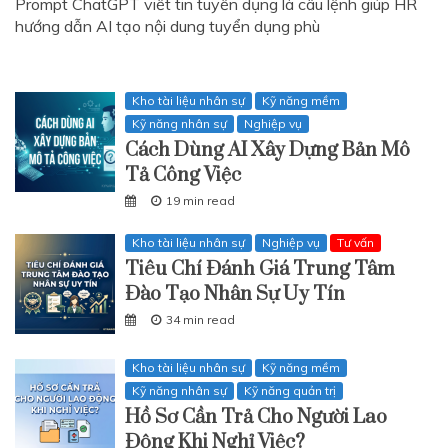
Prompt ChatGPT viết tin tuyển dụng là câu lệnh giúp HR
hướng dẫn AI tạo nội dung tuyển dụng phù
Kho tài liệu nhân sự
Kỹ năng mềm
Kỹ năng nhân sự
Nghiệp vụ
Cách Dùng AI Xây Dựng Bản Mô
Tả Công Việc
19 min read
Kho tài liệu nhân sự
Nghiệp vụ
Tư vấn
Tiêu Chí Đánh Giá Trung Tâm
Đào Tạo Nhân Sự Uy Tín
34 min read
Kho tài liệu nhân sự
Kỹ năng mềm
Kỹ năng nhân sự
Kỹ năng quản trị
Hồ Sơ Cần Trả Cho Người Lao
Động Khi Nghỉ Việc?