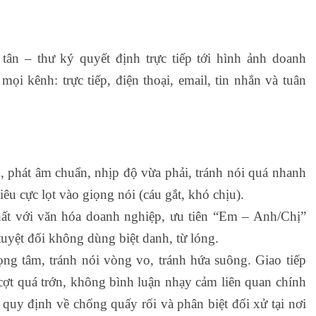
tân – thư ký quyết định trực tiếp tới hình ảnh doanh
mọi kênh: trực tiếp, điện thoại, email, tin nhắn và tuân
, phát âm chuẩn, nhịp độ vừa phải, tránh nói quá nhanh
êu cực lọt vào giọng nói (cáu gắt, khó chịu).
ất với văn hóa doanh nghiệp, ưu tiên “Em – Anh/Chị”
tuyệt đối không dùng biệt danh, từ lóng.
ọng tâm, tránh nói vòng vo, tránh hứa suông. Giao tiếp
ợt quá trớn, không bình luận nhạy cảm liên quan chính
hủ quy định về chống quấy rối và phân biệt đối xử tại nơi