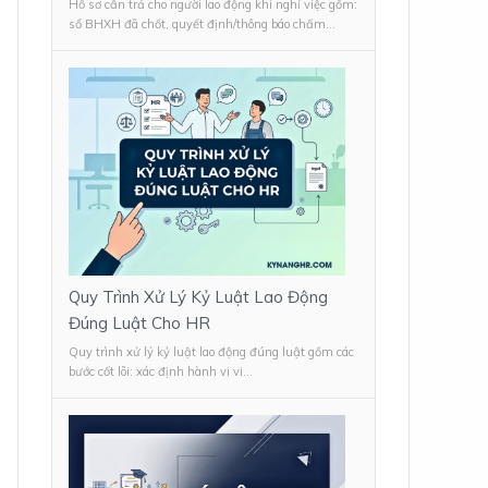
Hồ sơ cần trả cho người lao động khi nghỉ việc gồm:
sổ BHXH đã chốt, quyết định/thông báo chấm...
Quy Trình Xử Lý Kỷ Luật Lao Động
Đúng Luật Cho HR
Quy trình xử lý kỷ luật lao động đúng luật gồm các
bước cốt lõi: xác định hành vi vi...