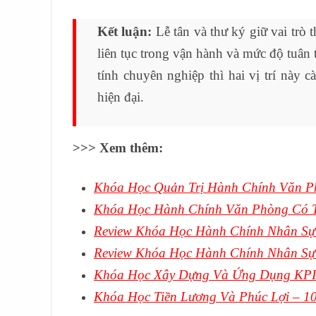
Kết luận:
Lễ tân và thư ký giữ vai trò 
liên tục trong vận hành và mức độ tuân
tính chuyên nghiệp thì hai vị trí này cà
hiện đại.
>>> Xem thêm:
Khóa Học Quản Trị Hành Chính Văn P
Khóa Học Hành Chính Văn Phòng Có T
Review Khóa Học Hành Chính Nhân Sự 
Review Khóa Học Hành Chính Nhân Sự
Khóa Học Xây Dựng Và Ứng Dụng KPI 
Khóa Học Tiền Lương Và Phúc Lợi – 1