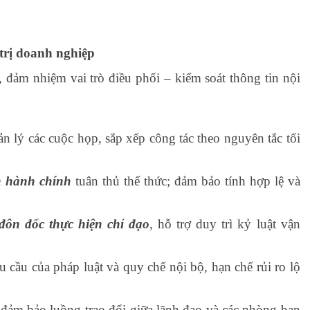
 trị doanh nghiệp
ị, đảm nhiệm vai trò điều phối – kiểm soát thông tin nội
ản lý các cuộc họp, sắp xếp công tác theo nguyên tắc tối
n hành chính
tuân thủ thể thức; đảm bảo tính hợp lệ và
 đôn đốc thực hiện chỉ đạo
, hỗ trợ duy trì kỷ luật vận
 cầu của pháp luật và quy chế nội bộ, hạn chế rủi ro lộ
 đảm bảo luồng trao đổi giữa lãnh đạo và các phòng ban