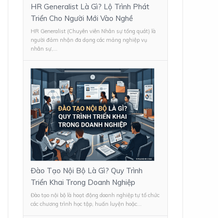
HR Generalist Là Gì? Lộ Trình Phát
Triển Cho Người Mới Vào Nghề
HR Generalist (Chuyên viên Nhân sự tổng quát) là
người đảm nhận đa dạng các mảng nghiệp vụ
nhân sự,...
Đào Tạo Nội Bộ Là Gì? Quy Trình
Triển Khai Trong Doanh Nghiệp
Đào tạo nội bộ là hoạt động doanh nghiệp tự tổ chức
các chương trình học tập, huấn luyện hoặc...