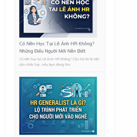
Có Nên Học Tại Lê Ánh HR Không?
Những Điều Người Mới Nên Biết
Có nên học tại Lê Ánh HR không? Câu trả lời là nên
cân nhắc học, nếu bạn đang tìm...