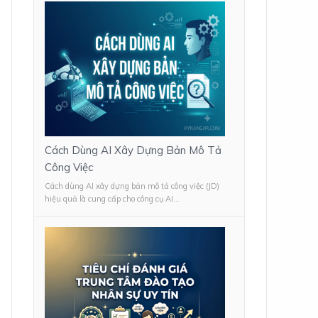
Cách Dùng AI Xây Dựng Bản Mô Tả
Công Việc
Cách dùng AI xây dựng bản mô tả công việc (JD)
hiệu quả là cung cấp cho công cụ AI...