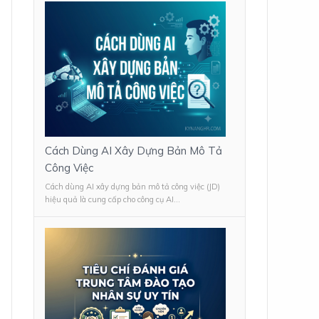
Cách Dùng AI Xây Dựng Bản Mô Tả
Công Việc
Cách dùng AI xây dựng bản mô tả công việc (JD)
hiệu quả là cung cấp cho công cụ AI...