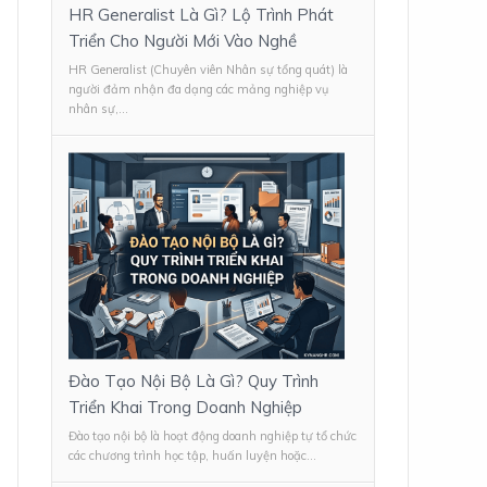
HR Generalist Là Gì? Lộ Trình Phát
Triển Cho Người Mới Vào Nghề
HR Generalist (Chuyên viên Nhân sự tổng quát) là
người đảm nhận đa dạng các mảng nghiệp vụ
nhân sự,...
Đào Tạo Nội Bộ Là Gì? Quy Trình
Triển Khai Trong Doanh Nghiệp
Đào tạo nội bộ là hoạt động doanh nghiệp tự tổ chức
các chương trình học tập, huấn luyện hoặc...