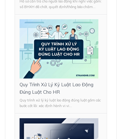
Hồ sơ cần trả cho người lao động khi nghỉ việc gồm:
sổ BHXH đã chốt, quyết định/thông báo chấm...
Quy Trình Xử Lý Kỷ Luật Lao Động
Đúng Luật Cho HR
Quy trình xử lý kỷ luật lao động đúng luật gồm các
bước cốt lõi: xác định hành vi vi...