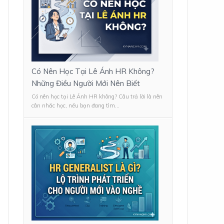
Có Nên Học Tại Lê Ánh HR Không?
Những Điều Người Mới Nên Biết
Có nên học tại Lê Ánh HR không? Câu trả lời là nên
cân nhắc học, nếu bạn đang tìm...