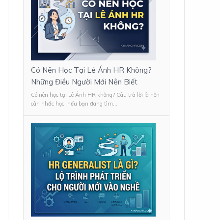
Có Nên Học Tại Lê Ánh HR Không?
Những Điều Người Mới Nên Biết
Có nên học tại Lê Ánh HR không? Câu trả lời là nên
cân nhắc học, nếu bạn đang tìm...