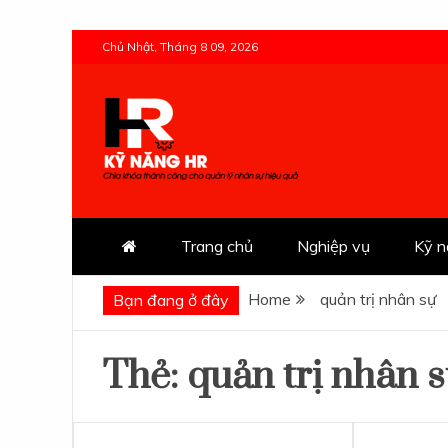
Skip
Chủ Nhật, Tháng 8 09, 2026
to
content
Kỹ Năng HR
Trang chủ
Nghiệp vụ
Kỹ 
Home
quản trị nhân sự
Bạn đang ở đây
Thẻ:
quản trị nhân 