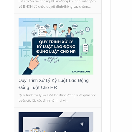
Hồ sơ cần trả cho người lao động khi nghỉ việc gồm:
sổ BHXH đã chốt, quyết định/thông báo chấm...
Quy Trình Xử Lý Kỷ Luật Lao Động
Đúng Luật Cho HR
Quy trình xử lý kỷ luật lao động đúng luật gồm các
bước cốt lõi: xác định hành vi vi...