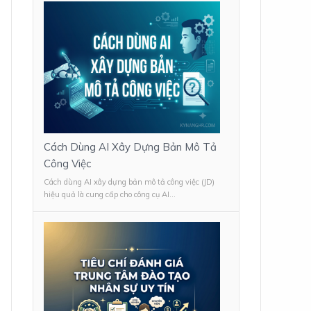
Cách Dùng AI Xây Dựng Bản Mô Tả
Công Việc
Cách dùng AI xây dựng bản mô tả công việc (JD)
hiệu quả là cung cấp cho công cụ AI...