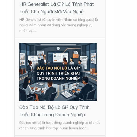
HR Generalist Là Gì? Lộ Trình Phát
Triển Cho Người Mới Vào Nghề
HR Generalist (Chuyên viên Nhân sự tổng quát) là
người đảm nhận đa dạng các mảng nghiệp vụ
nhân sự,...
Đào Tạo Nội Bộ Là Gì? Quy Trình
Triển Khai Trong Doanh Nghiệp
Đào tạo nội bộ là hoạt động doanh nghiệp tự tổ chức
các chương trình học tập, huấn luyện hoặc...