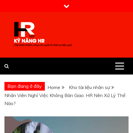
Skip
to
content
Kỹ Năng HR
Bạn đang ở đây
Home
Kho tài liệu nhân sự
Nhân Viên Nghỉ Việc Không Bàn Giao: HR Nên Xử Lý Thế
Nào?