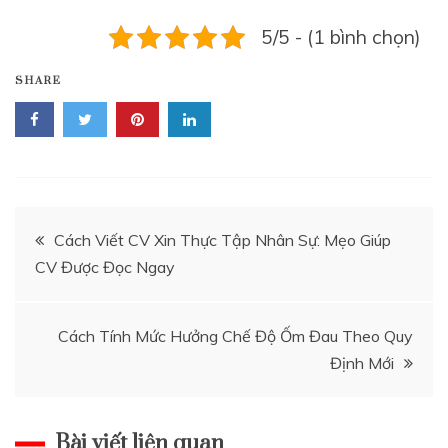
5/5 - (1 bình chọn)
SHARE
Điều
Cách Viết CV Xin Thực Tập Nhân Sự: Mẹo Giúp
CV Được Đọc Ngay
hướng
bài
Cách Tính Mức Hưởng Chế Độ Ốm Đau Theo Quy
Định Mới
viết
Bài viết liên quan