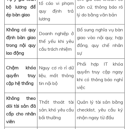
tố cáo vi phạm
bộ lương để
căn cứ, thông báo rõ
quy định trả
ép bàn giao
lý do bằng văn bản
lương
Không có quy
Bổ sung nghĩa vụ bàn
Doanh nghiệp ở
định bàn giao
giao vào nội quy, hợp
thế yếu khi yêu
trong nội quy
đồng, quy chế nhân
cầu trách nhiệm
lao động
sự
Phối hợp IT khóa
Chậm khóa
Nguy cơ rò rỉ dữ
quyền truy cập ngay
quyền truy
liệu, mất thông
khi có thông báo nghỉ
cập hệ thống
tin nội bộ
việc
Không theo
Thất thoát tài
Quản lý tài sản bằng
dõi tài sản đã
sản, khó yêu cầu
checklist, yêu cầu ký
cấp cho nhân
bồi thường
nhận ngay từ đầu
viên