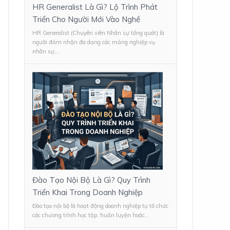
HR Generalist Là Gì? Lộ Trình Phát
Triển Cho Người Mới Vào Nghề
HR Generalist (Chuyên viên Nhân sự tổng quát) là
người đảm nhận đa dạng các mảng nghiệp vụ
nhân sự,...
Đào Tạo Nội Bộ Là Gì? Quy Trình
Triển Khai Trong Doanh Nghiệp
Đào tạo nội bộ là hoạt động doanh nghiệp tự tổ chức
các chương trình học tập, huấn luyện hoặc...