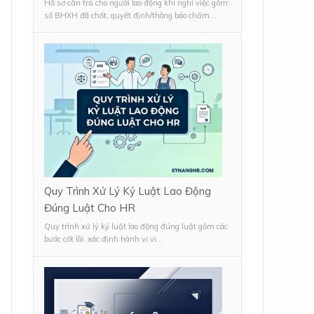
Hồ sơ cần trả cho người lao động khi nghỉ việc gồm:
sổ BHXH đã chốt, quyết định/thông báo chấm...
Quy Trình Xử Lý Kỷ Luật Lao Động
Đúng Luật Cho HR
Quy trình xử lý kỷ luật lao động đúng luật gồm các
bước cốt lõi: xác định hành vi vi...