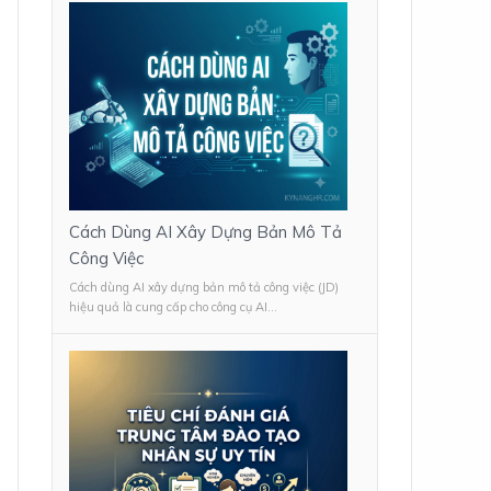
Cách Dùng AI Xây Dựng Bản Mô Tả
Công Việc
Cách dùng AI xây dựng bản mô tả công việc (JD)
hiệu quả là cung cấp cho công cụ AI...