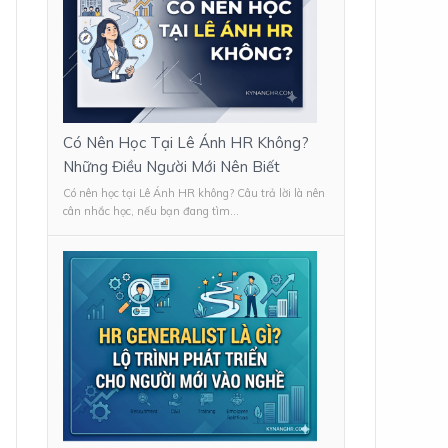
Có Nên Học Tại Lê Ánh HR Không?
Những Điều Người Mới Nên Biết
Có nên học tại Lê Ánh HR không? Câu trả lời là nên
cân nhắc học, nếu bạn đang tìm...