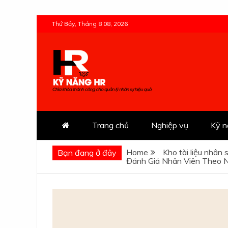
Skip
Thứ Bảy, Tháng 8 08, 2026
to
content
Kỹ Năng HR
Trang chủ
Nghiệp vụ
Kỹ 
Home
Kho tài liệu nhân 
Bạn đang ở đây
Đánh Giá Nhân Viên Theo N